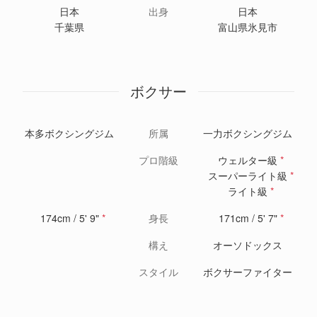
日本
出身
日本
千葉県
富山県氷見市
ボクサー
本多ボクシングジム
所属
一力ボクシングジム
プロ階級
ウェルター級
*
スーパーライト級
*
ライト級
*
174cm / 5' 9"
*
身長
171cm / 5' 7"
*
構え
オーソドックス
スタイル
ボクサーファイター