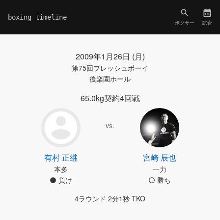
boxing timeline
ボクサー
試合
2009年1月26日 (月)
第75回フレッシュボーイ
後楽園ホール
65.0kg契約4回戦
vs.
有村 正継
宮崎 辰也
本多
一力
負け
勝ち
4ラウンド 2分1秒 TKO