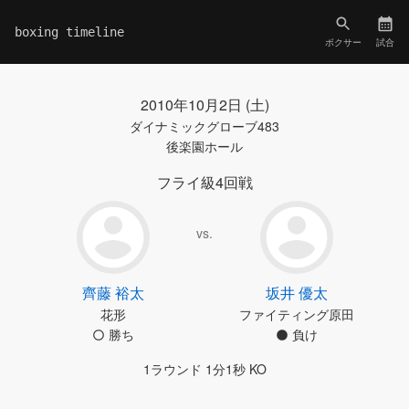
boxing timeline
ボクサー
試合
2010年10月2日 (土)
ダイナミックグローブ483
後楽園ホール
フライ級4回戦
vs.
齊藤 裕太
坂井 優太
花形
ファイティング原田
勝ち
負け
1ラウンド 1分1秒 KO