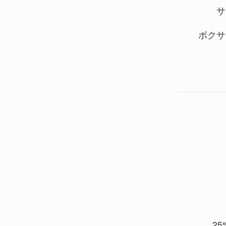
サ
ボクサ
25