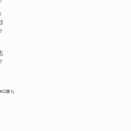
日
郎
け
志
け
KO勝ち