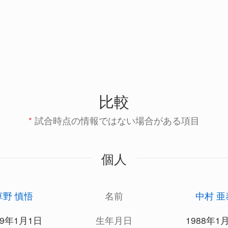
比較
*
試合時点の情報ではない場合がある項目
個人
草野 慎悟
名前
中村 亜
89年1月1日
生年月日
1988年1