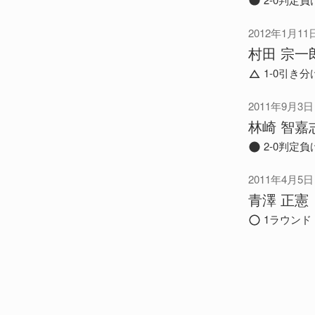
2012年1月11
村田 宗一
1-0引き分
2011年9月3日
林崎 智嘉
2-0判定負
2011年4月5日
青澤 正憲
1ラウンド 