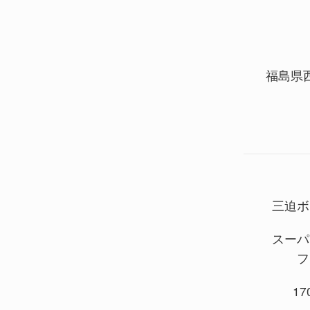
福島県
三迫ボ
スーパ
フ
170