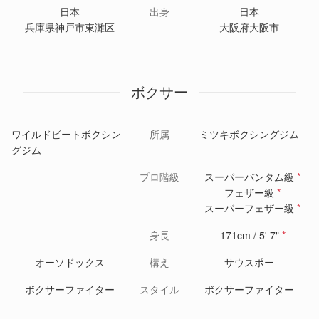
日本
出身
日本
兵庫県神戸市東灘区
大阪府大阪市
ボクサー
ワイルドビートボクシン
所属
ミツキボクシングジム
グジム
プロ階級
スーパーバンタム級
*
フェザー級
*
スーパーフェザー級
*
身長
171cm / 5' 7"
*
オーソドックス
構え
サウスポー
ボクサーファイター
スタイル
ボクサーファイター