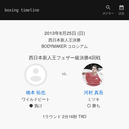
boxing timeline
ボクサー
試合
2013年8月25日 (日)
西日本新人王決勝
BODYMAKER コロシアム
西日本新人王フェザー級決勝4回戦
vs.
橋本 拓也
河村 真吾
ワイルドビート
ミツキ
負け
勝ち
1ラウンド 2分16秒 TKO