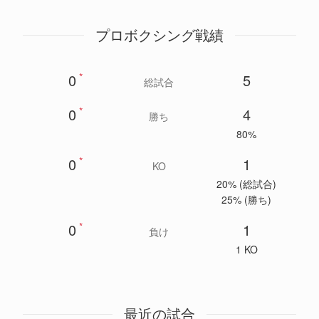
プロボクシング戦績
0
*
5
総試合
0
*
4
勝ち
80%
0
*
1
KO
20% (総試合)
25% (勝ち)
0
*
1
負け
1 KO
最近の試合