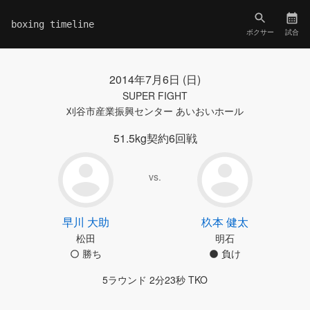
boxing timeline
ボクサー
試合
2014年7月6日 (日)
SUPER FIGHT
刈谷市産業振興センター あいおいホール
51.5kg契約6回戦
vs.
早川 大助
杦本 健太
松田
明石
勝ち
負け
5ラウンド 2分23秒 TKO