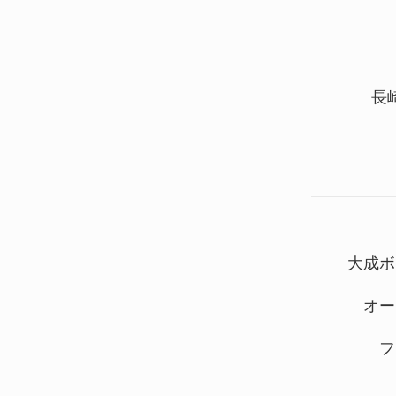
長
大成ボ
オー
フ