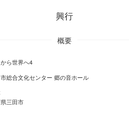
興行
概要
から世界へ4
田市総合文化センター 郷の音ホール
本
庫県三田市