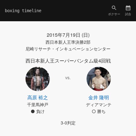
boxing timeline
ボクサー
試合
2015年7月19日 (日)
西日本新人王準決勝2部
尼崎リサーチ・インキュベーションセンター
西日本新人王スーパーバンタム級4回戦
vs.
高原 裕之
金井 隆明
千里馬神戸
ディアマンテ
負け
勝ち
3-0判定