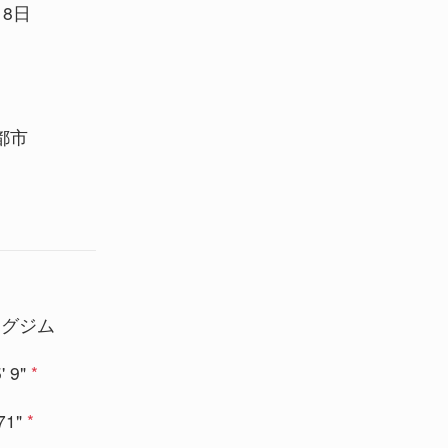
月8日
都市
ングジム
' 9"
*
71"
*