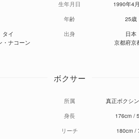
生年月日
1990年4
年齢
25歳
タイ
出身
日本
ン・ナコーン
京都府京
ボクサー
所属
真正ボクシ
身長
176cm / 5
リーチ
180cm / 