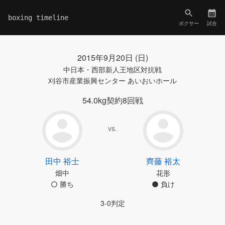
boxing timeline
ボクサー
試合
2015年9月20日 (日)
中日本・西部新人王地区対抗戦
刈谷市産業振興センター あいおいホール
54.0kg契約8回戦
vs.
田中 裕士
齊藤 裕太
畑中
花形
勝ち
負け
3-0判定