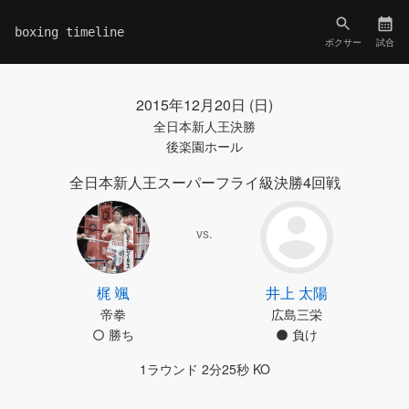
boxing timeline
ボクサー
試合
2015年12月20日 (日)
全日本新人王決勝
後楽園ホール
全日本新人王スーパーフライ級決勝4回戦
vs.
梶 颯
井上 太陽
帝拳
広島三栄
勝ち
負け
1ラウンド 2分25秒 KO