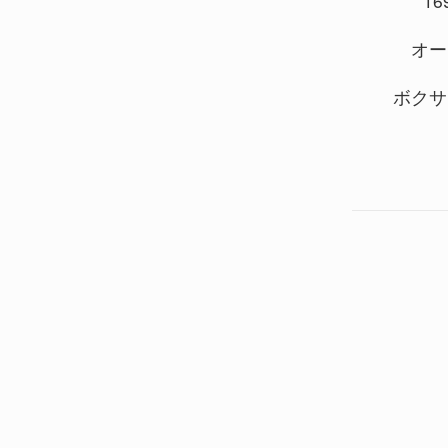
169
オー
ボクサ