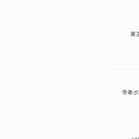
東
帝拳ボ