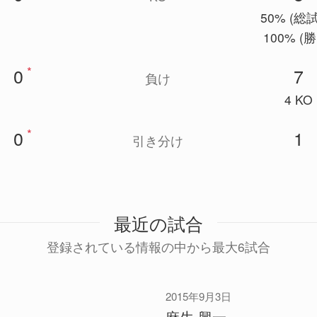
50% (総
100% (
*
0
7
負け
4 KO
*
0
1
引き分け
最近の試合
登録されている情報の中から最大6試合
2015年9月3日
麻生 興一