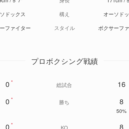
cm / 5' 7"
*
身長
171cm / 5
ソドックス
構え
オーソド
ーファイター
スタイル
ボクサーフ
プロボクシング戦績
*
0
16
総試合
*
0
8
勝ち
50%
*
0
8
KO