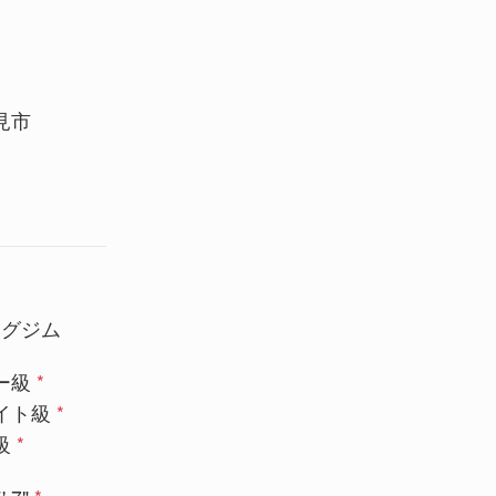
見市
ングジム
ー級
*
イト級
*
級
*