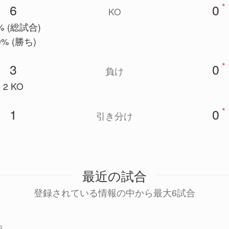
*
6
0
KO
% (総試合)
0% (勝ち)
*
3
0
負け
2 KO
*
1
0
引き分け
最近の試合
登録されている情報の中から最大6試合
日