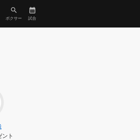
ボクサー
試合
哉
ゼント