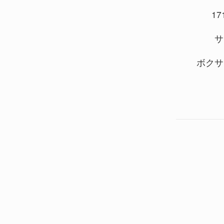
171
サ
ボクサ