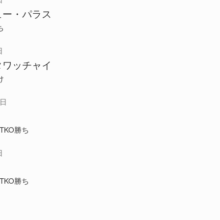
ュー・パラス
ち
日
タワッチャイ
け
8日
TKO勝ち
日
TKO勝ち