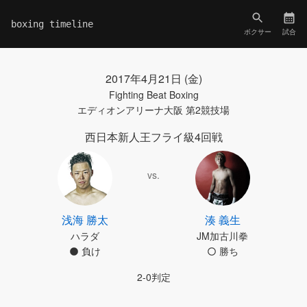
boxing timeline
ボクサー
試合
2017年4月21日 (金)
Fighting Beat Boxing
エディオンアリーナ大阪 第2競技場
西日本新人王フライ級4回戦
vs.
浅海 勝太
湊 義生
ハラダ
JM加古川拳
負け
勝ち
2-0判定