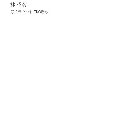
林 昭彦
2ラウンド TKO勝ち