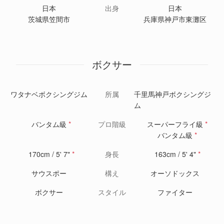
日本
出身
日本
茨城県笠間市
兵庫県神戸市東灘区
ボクサー
ワタナベボクシングジム
所属
千里馬神戸ボクシングジ
ム
バンタム級
*
プロ階級
スーパーフライ級
*
バンタム級
*
170cm / 5' 7"
*
身長
163cm / 5' 4"
*
サウスポー
構え
オーソドックス
ボクサー
スタイル
ファイター