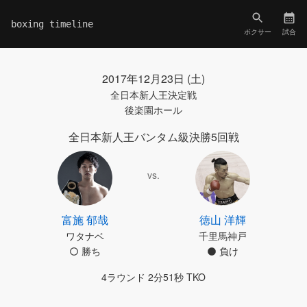
boxing timeline
ボクサー
試合
2017年12月23日 (土)
全日本新人王決定戦
後楽園ホール
全日本新人王バンタム級決勝5回戦
vs.
富施 郁哉
徳山 洋輝
ワタナベ
千里馬神戸
勝ち
負け
4ラウンド 2分51秒 TKO