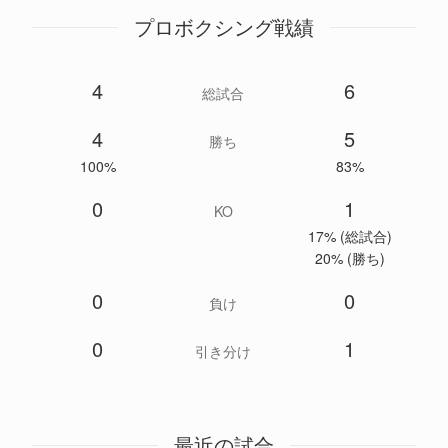
プロボクシング戦績
4
6
総試合
4
5
勝ち
100%
83%
0
1
KO
17% (総試合)
20% (勝ち)
0
0
負け
0
1
引き分け
最近の試合