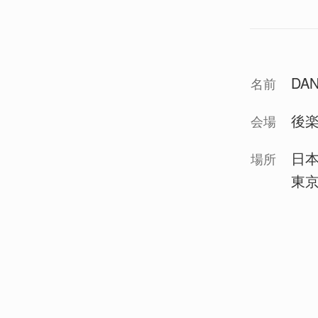
DA
名前
後
会場
日
場所
東