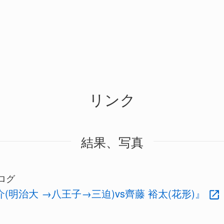
リンク
結果、写真
ログ
介(明治大 →八王子→三迫)vs齊藤 裕太(花形)』