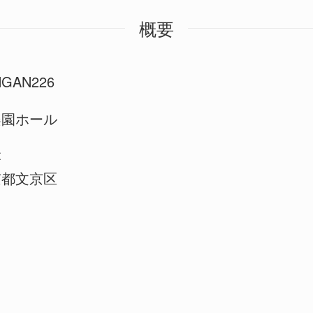
概要
NGAN226
楽園ホール
本
京都文京区