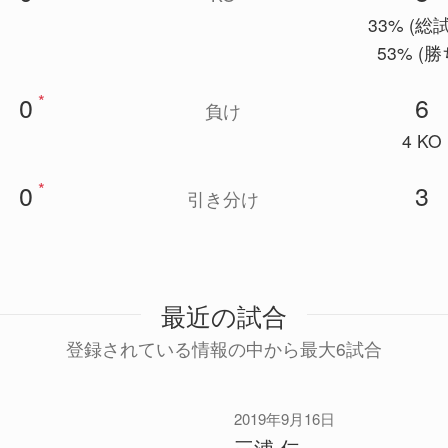
33% (総
53% (勝
*
0
6
負け
4 KO
*
0
3
引き分け
最近の試合
登録されている情報の中から最大6試合
2019年9月16日
三浦 仁