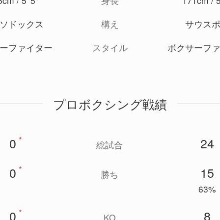
cm / 5' 5"
*
身長
171cm / 5
ソドックス
構え
サウス
ーファイター
スタイル
ボクサーフ
プロボクシング戦績
*
0
24
総試合
*
0
15
勝ち
63%
*
0
8
KO