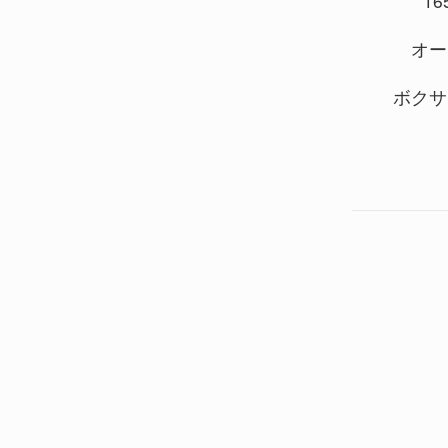
165
オー
ボクサ