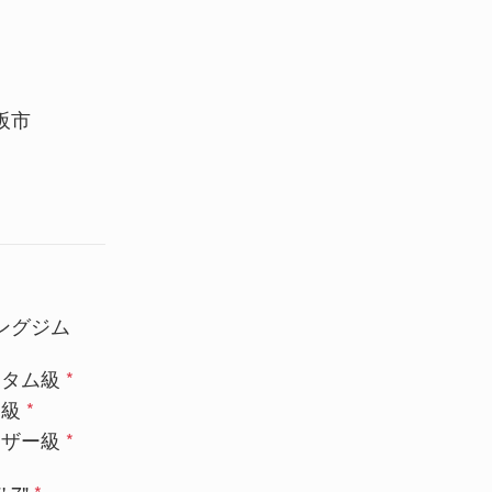
阪市
ングジム
ンタム級
*
ー級
*
ェザー級
*