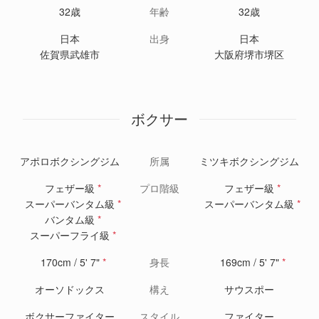
32歳
年齢
32歳
日本
出身
日本
佐賀県武雄市
大阪府堺市堺区
ボクサー
アポロボクシングジム
所属
ミツキボクシングジム
フェザー級
*
プロ階級
フェザー級
*
スーパーバンタム級
*
スーパーバンタム級
*
バンタム級
*
スーパーフライ級
*
170cm / 5' 7"
*
身長
169cm / 5' 7"
*
オーソドックス
構え
サウスポー
ボクサーファイター
スタイル
ファイター