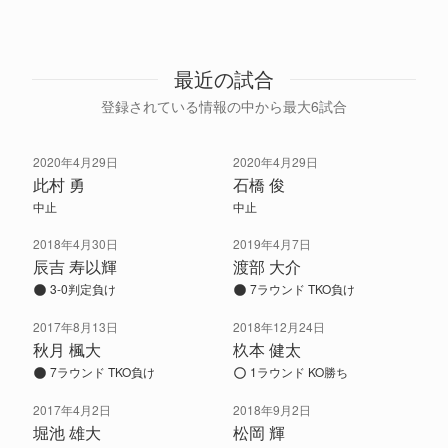
最近の試合
登録されている情報の中から最大6試合
2020年4月29日
2020年4月29日
此村 勇
石橋 俊
中止
中止
2018年4月30日
2019年4月7日
辰吉 寿以輝
渡部 大介
3-0判定負け
7ラウンド TKO負け
2017年8月13日
2018年12月24日
秋月 楓大
杦本 健太
7ラウンド TKO負け
1ラウンド KO勝ち
2017年4月2日
2018年9月2日
堀池 雄大
松岡 輝