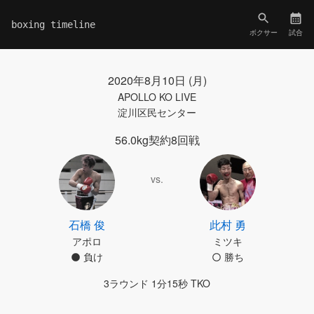
boxing timeline
ボクサー
試合
2020年8月10日 (月)
APOLLO KO LIVE
淀川区民センター
56.0kg契約8回戦
vs.
石橋 俊
此村 勇
アポロ
ミツキ
負け
勝ち
3ラウンド 1分15秒 TKO