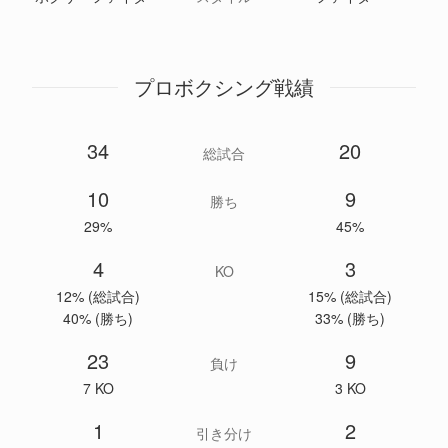
プロボクシング戦績
34
20
総試合
10
9
勝ち
29%
45%
4
3
KO
12% (総試合)
15% (総試合)
40% (勝ち)
33% (勝ち)
23
9
負け
7 KO
3 KO
1
2
引き分け