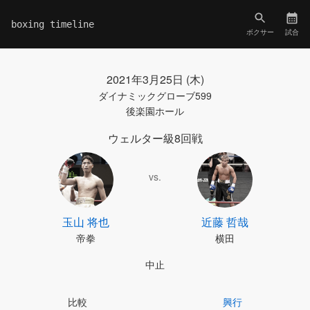
boxing timeline
ボクサー
試合
2021年3月25日 (木)
ダイナミックグローブ599
後楽園ホール
ウェルター級8回戦
vs.
玉山 将也
近藤 哲哉
帝拳
横田
中止
比較
興行