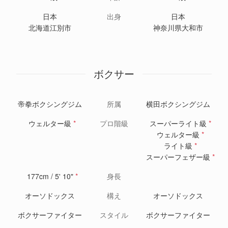
日本
出身
日本
北海道江別市
神奈川県大和市
ボクサー
帝拳ボクシングジム
所属
横田ボクシングジム
ウェルター級
*
プロ階級
スーパーライト級
*
ウェルター級
*
ライト級
*
スーパーフェザー級
*
177cm / 5' 10"
*
身長
オーソドックス
構え
オーソドックス
ボクサーファイター
スタイル
ボクサーファイター