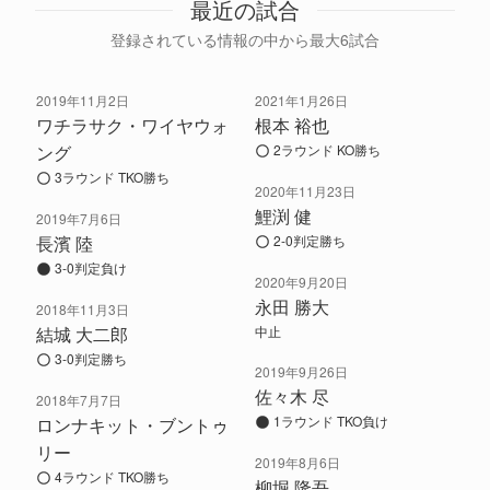
最近の試合
登録されている情報の中から最大6試合
2019年11月2日
2021年1月26日
ワチラサク・ワイヤウォ
根本 裕也
ング
2ラウンド KO勝ち
3ラウンド TKO勝ち
2020年11月23日
鯉渕 健
2019年7月6日
長濱 陸
2-0判定勝ち
3-0判定負け
2020年9月20日
永田 勝大
2018年11月3日
結城 大二郎
中止
3-0判定勝ち
2019年9月26日
佐々木 尽
2018年7月7日
1ラウンド TKO負け
ロンナキット・ブントゥ
リー
2019年8月6日
4ラウンド TKO勝ち
柳堀 隆吾