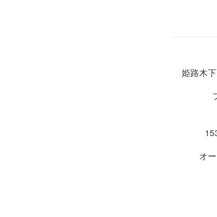
姫路木下
153
オー