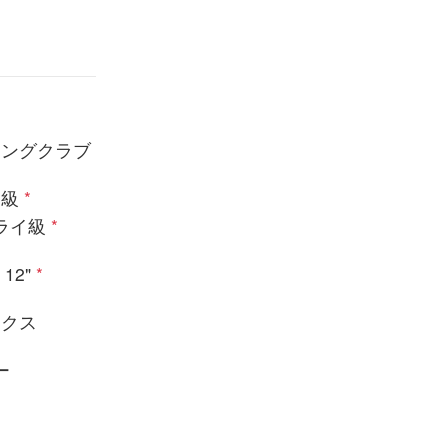
シングクラブ
ム級
*
ライ級
*
 12"
*
ックス
ー