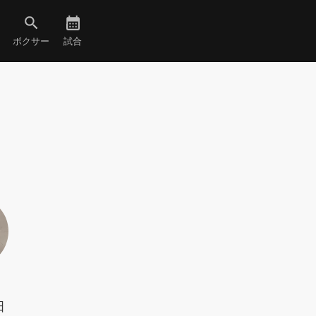
ボクサー
試合
田