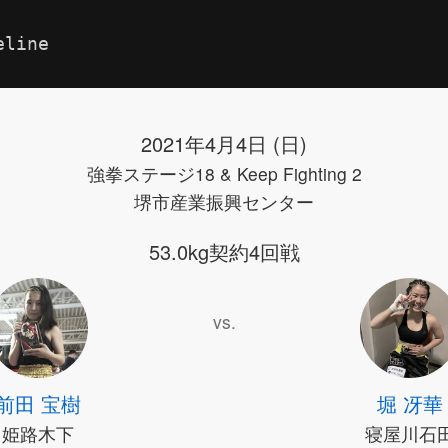
eline
2021年4月4日 (日)
強拳ステージ18 & Keep Fighting 2
堺市産業振興センター
53.0kg契約4回戦
vs.
前田 宝樹
堀 冴華
姫路木下
寝屋川石