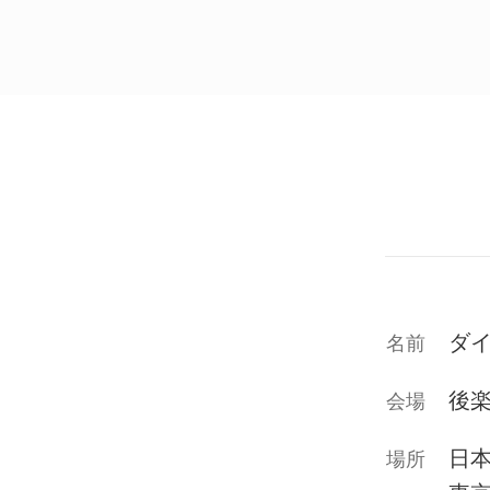
ダ
名前
後
会場
日
場所