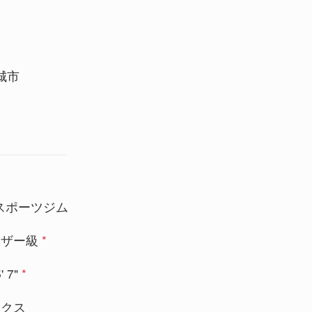
城市
グスポーツジム
ェザー級
*
' 7"
*
ックス