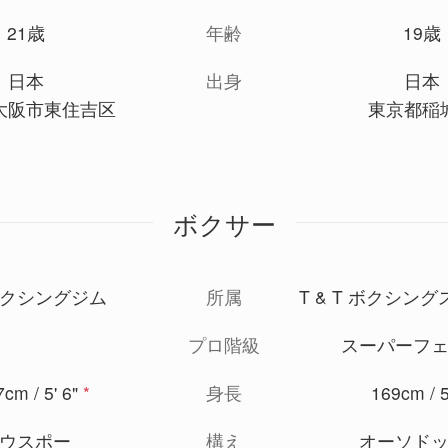
21歳
年齢
19歳
日本
出身
日本
大阪市東住吉区
東京都稲
ボクサー
クシングジム
所属
T & T ボクシン
プロ階級
スーパーフ
cm / 5' 6"
*
身長
169cm / 5
ウスポー
構え
オーソド