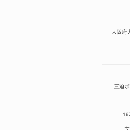
大阪府
三迫ボ
167
サ