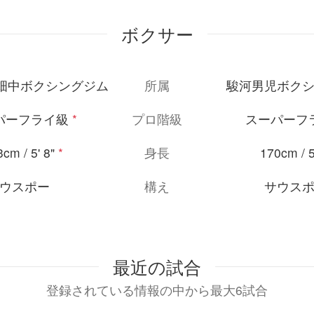
ボクサー
X 畑中ボクシングジム
所属
駿河男児ボク
パーフライ級
*
プロ階級
スーパーフ
cm / 5' 8"
*
身長
170cm / 5
ウスポー
構え
サウス
最近の試合
登録されている情報の中から最大6試合