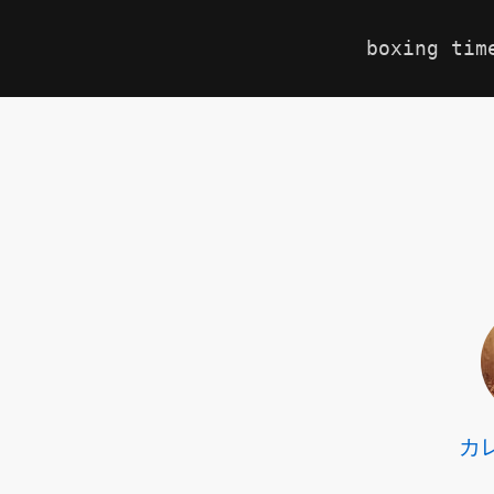
boxing tim
カ