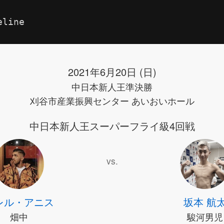
eline
2021年6月20日 (日)
中日本新人王準決勝
刈谷市産業振興センター あいおいホール
中日本新人王スーパーフライ級4回戦
vs.
レル・アニス
坂本 航
畑中
駿河男児