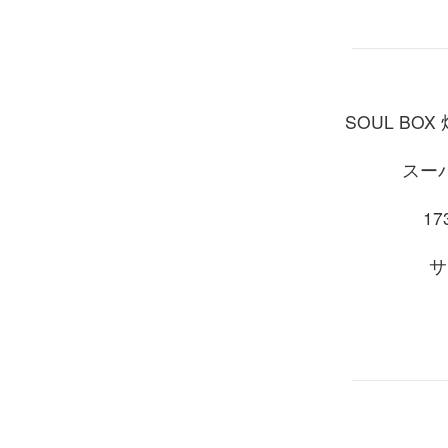
SOUL BO
スー
173
サ