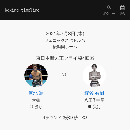
boxing timeline
ボクサー
試合
2021年7月8日 (木)
フェニックスバトル78
後楽園ホール
東日本新人王フライ級4回戦
vs.
厚地 嶺
梶谷 有樹
大橋
八王子中屋
勝ち
負け
4ラウンド 2分28秒 TKO