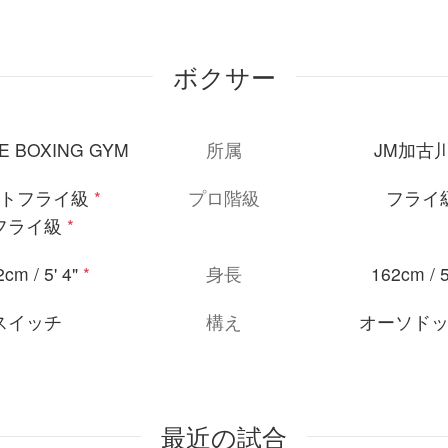
ボクサー
E BOXING GYM
所属
JM加古
トフライ級
*
プロ階級
フライ
フライ級
*
cm / 5' 4"
*
身長
162cm / 5
スイッチ
構え
オーソド
最近の試合