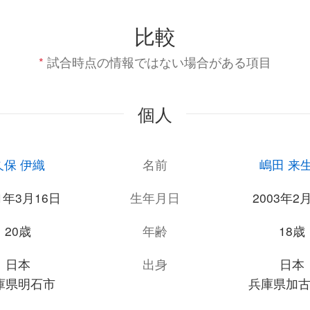
比較
*
試合時点の情報ではない場合がある項目
個人
久保 伊織
名前
嶋田 来
01年3月16日
生年月日
2003年2
20歳
年齢
18歳
日本
出身
日本
庫県明石市
兵庫県加