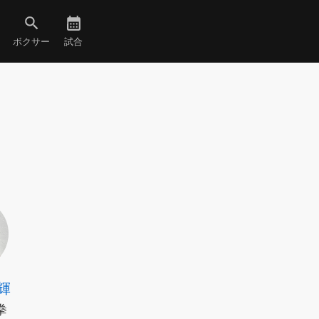
ボクサー
試合
輝
拳