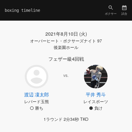
boxing timeline
ボクサー
試合
2021年8月10日 (火)
オーバーヒート・ボクサーズナイト 97
後楽園ホール
フェザー級4回戦
vs.
渡辺 凜太郎
平井 秀斗
レパード玉熊
レイスポーツ
勝ち
負け
1ラウンド 2分34秒 TKO