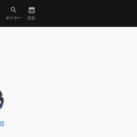
ボクサー
試合
郎