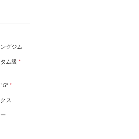
シングジム
ンタム級
*
' 5"
*
ックス
ター