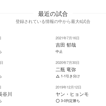
最近の試合
登録されている情報の中から最大6試合
日
2021年7月16日
吉田 郁哉
ち
中止
2020年7月30日
1日
二瓶 竜弥
1-1引き分け
ち
2019年12月12日
日
ヤン・ヒョンモ
長谷川
3-0判定勝ち
ち