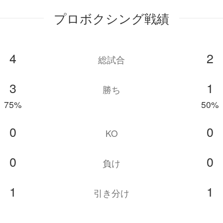
プロボクシング戦績
4
2
総試合
3
1
勝ち
75%
50%
0
0
KO
0
0
負け
1
1
引き分け