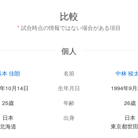
比較
*
試合時点の情報ではない場合がある項目
個人
坂本 佳朗
名前
中林 稜
5年10月14日
生年月日
1994年9月
25歳
年齢
26歳
日本
出身
日本
北海道
東京都世