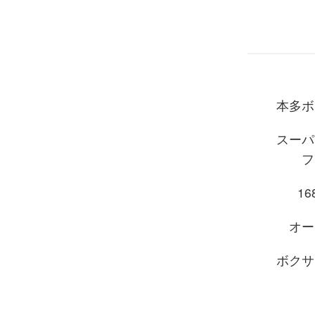
本多ボ
スーパ
フ
168
オー
ボクサ