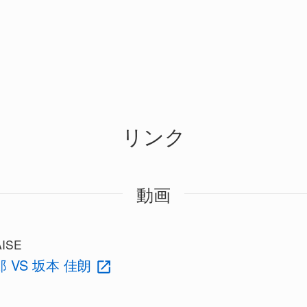
リンク
動画
ISE
 VS 坂本 佳朗