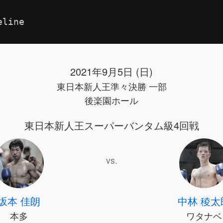
eline
2021年9月5日 (日)
東日本新人王準々決勝 一部
後楽園ホール
東日本新人王スーパーバンタム級4回戦
vs.
坂本 佳朗
中林 稜太
本多
ワタナベ