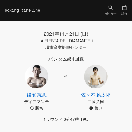
boxing timeline
ボクサー
試合
2021年11月21日 (日)
LA FIESTA DEL DIAMANTE 1
堺市産業振興センター
バンタム級4回戦
vs.
福濱 統我
佐々木 麒太郎
ディアマンテ
井岡弘樹
勝ち
負け
1ラウンド 0分47秒 TKO