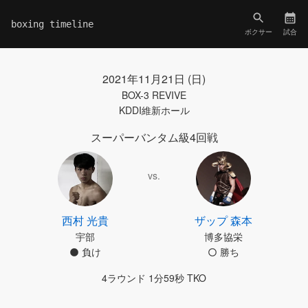
boxing timeline
ボクサー
試合
2021年11月21日 (日)
BOX-3 REVIVE
KDDI維新ホール
スーパーバンタム級4回戦
vs.
西村 光貴
ザップ 森本
宇部
博多協栄
負け
勝ち
4ラウンド 1分59秒 TKO