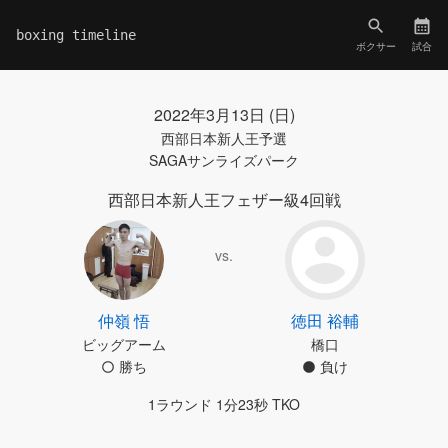
boxing timeline
ボクサー
試合
2022年3月13日 (日)
西部日本新人王予選
SAGAサンライズパーク
西部日本新人王フェザー級4回戦
vs.
仲嶺 悟
徳田 裕輔
ビッグアーム
橋口
勝ち
負け
1ラウンド 1分23秒 TKO