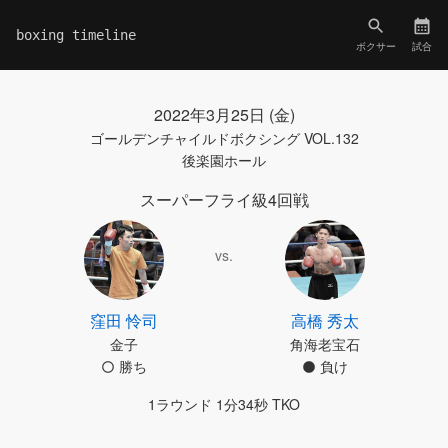
boxing timeline
ボクサー
試合
2022年3月25日 (金)
ゴールデンチャイルドボクシング VOL.132
後楽園ホール
スーパーフライ級4回戦
vs.
窪田 怜司
高橋 秀太
金子
角海老宝石
勝ち
負け
1ラウンド 1分34秒 TKO