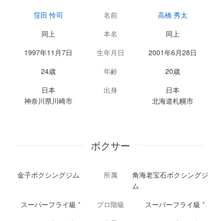
窪田 怜司
名前
高橋 秀太
同上
本名
同上
1997年11月7日
生年月日
2001年6月28日
24歳
年齢
20歳
日本
出身
日本
神奈川県川崎市
北海道札幌市
ボクサー
金子ボクシングジム
所属
角海老宝石ボクシングジ
ム
スーパーフライ級
*
プロ階級
スーパーフライ級
*