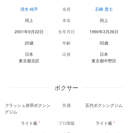
清水 純平
名前
石崎 貴士
同上
本名
同上
2001年9月22日
生年月日
1990年3月26日
20歳
年齢
32歳
日本
出身
日本
東京都北区
東京都中野区
ボクサー
フラッシュ赤羽ボクシン
所属
五代ボクシングジム
グジム
ライト級
*
プロ階級
ライト級
*