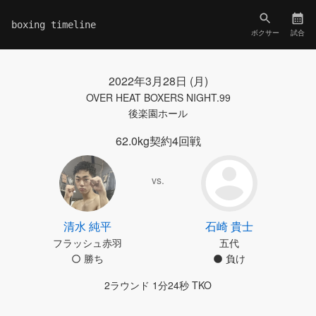
boxing timeline
ボクサー
試合
2022年3月28日 (月)
OVER HEAT BOXERS NIGHT.99
後楽園ホール
62.0kg契約4回戦
vs.
清水 純平
石崎 貴士
フラッシュ赤羽
五代
勝ち
負け
2ラウンド 1分24秒 TKO