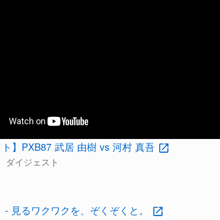
】PXB87 武居 由樹 vs 河村 真吾
、ダイジェスト
 - 見るワクワクを、ぞくぞくと。