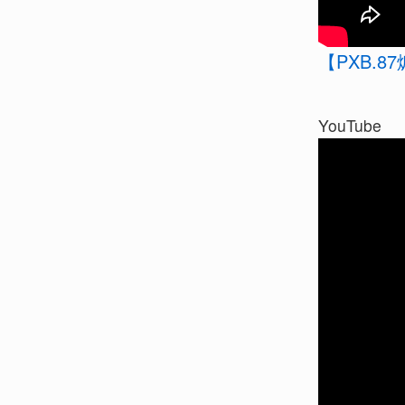
【PXB.8
YouTube