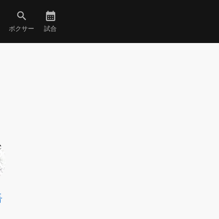
ボクサー
試合
吾