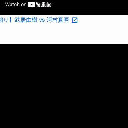
7煽り】武居由樹 vs 河村真吾