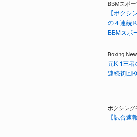
BBMスポー
【ボクシ
の４連続Ｋ
BBMスポ
Boxing New
元K-1王
連続初回
ボクシング
【試合速報