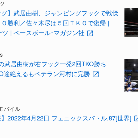
ツ
ング】武居由樹、ジャンピングフックで戦慄
Ｏ勝利／佐々木尽は５回ＴＫＯで復帰 |
ーツ | ベースボール･マガジン社
s
者の武居由樹が右フック一発2回TKO勝ち
KO途絶えるもベテラン河村に完勝
モバイル
】2022年4月22日 フェニックスバトル.87[世界]