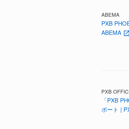
ABEMA
PXB PHO
ABEMA
PXB OFFI
「PXB P
ポート | P