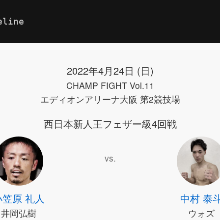
eline
2022年4月24日 (日)
CHAMP FIGHT Vol.11
エディオンアリーナ大阪 第2競技場
西日本新人王フェザー級4回戦
vs.
小笠原 礼人
中村 泰
井岡弘樹
ウォズ