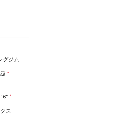
県
ングジム
ー級
*
' 6"
*
ックス