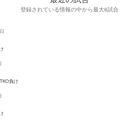
登録されている情報の中から最大6試合
9日
負け
日
TKO負け
日
負け