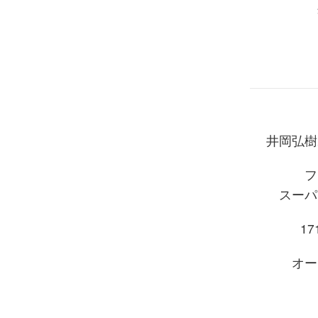
井岡弘樹
フ
スーパ
171
オー