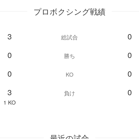
プロボクシング戦績
3
0
総試合
0
0
勝ち
0
0
KO
3
0
負け
1 KO
最近の試合