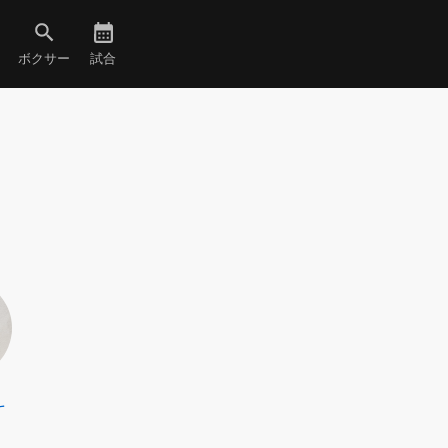
ボクサー
試合
斗