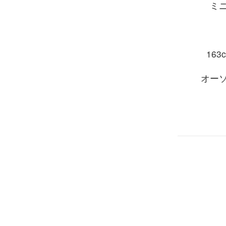
ミ
163c
オー