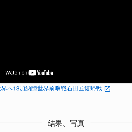
世界へ18加納陸世界前哨戦石田匠復帰戦
結果、写真