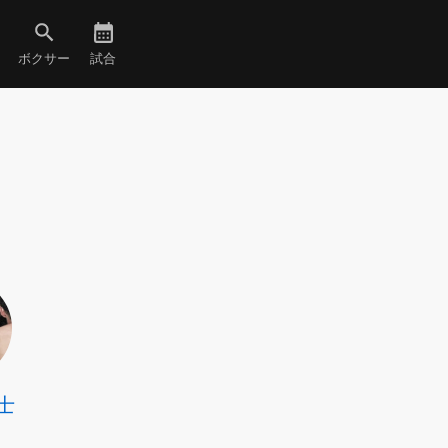
ボクサー
試合
士