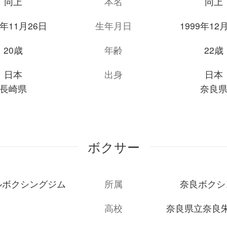
同上
本名
同上
1年11月26日
生年月日
1999年12
20歳
年齢
22歳
日本
出身
日本
長崎県
奈良
ボクサー
ルボクシングジム
所属
奈良ボクシ
高校
奈良県立奈良