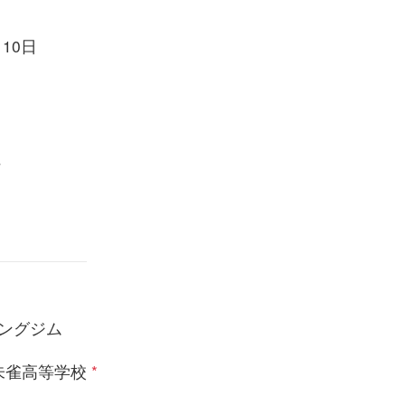
月10日
県
ングジム
朱雀高等学校
*