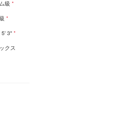
ム級
*
級
*
5' 3"
*
ックス