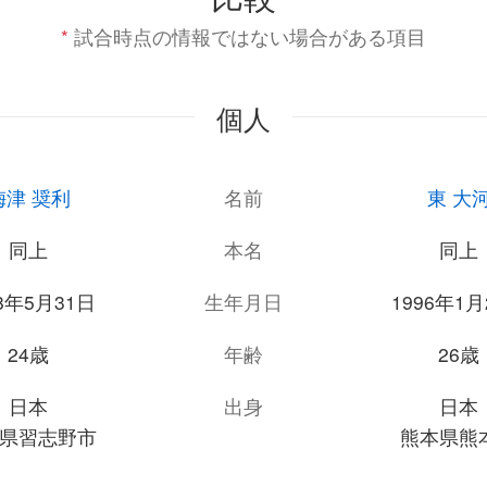
*
試合時点の情報ではない場合がある項目
個人
梅津 奨利
名前
東 大
同上
本名
同上
98年5月31日
生年月日
1996年1月
24歳
年齢
26歳
日本
出身
日本
県習志野市
熊本県熊