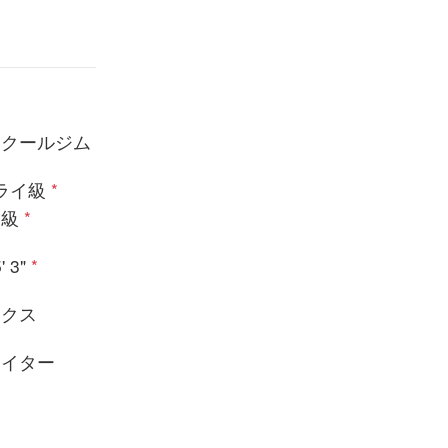
スクールジム
ライ級
*
ム級
*
' 3"
*
ックス
ァイター