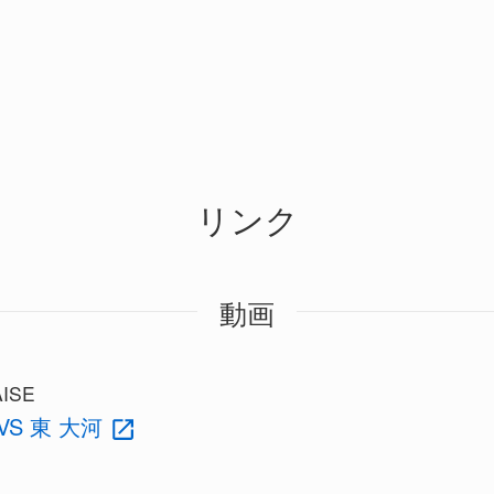
リンク
動画
ISE
VS 東 大河