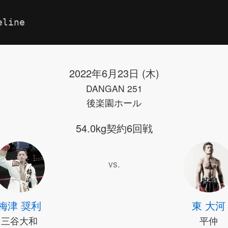
eline
2022年6月23日 (木)
DANGAN 251
後楽園ホール
54.0kg契約6回戦
vs.
梅津 奨利
東 大河
三谷大和
平仲