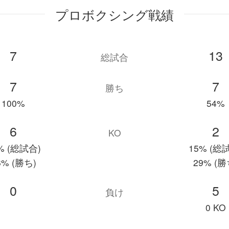
プロボクシング戦績
7
13
総試合
7
7
勝ち
100%
54%
6
2
KO
% (総試合)
15% (総
6% (勝ち)
29% (勝
0
5
負け
0 KO