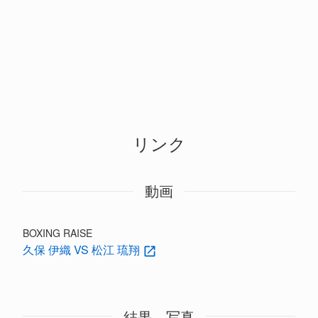
リンク
動画
BOXING RAISE
久保 伊織 VS 松江 琉翔
結果、写真