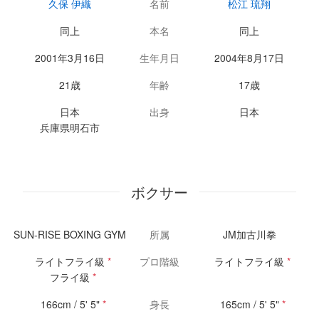
久保 伊織
名前
松江 琉翔
同上
本名
同上
2001年3月16日
生年月日
2004年8月17日
21歳
年齢
17歳
日本
出身
日本
兵庫県明石市
ボクサー
SUN-RISE BOXING GYM
所属
JM加古川拳
ライトフライ級
*
プロ階級
ライトフライ級
*
フライ級
*
166cm / 5' 5"
*
身長
165cm / 5' 5"
*