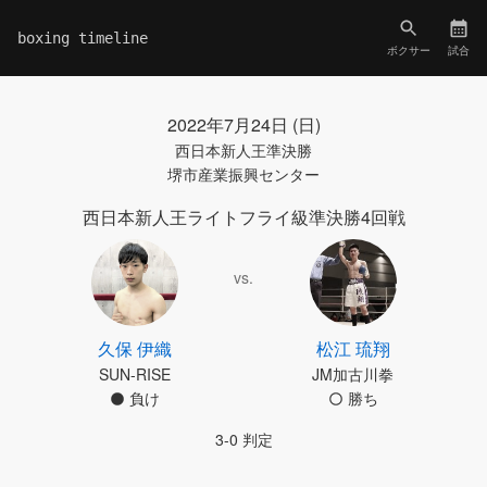
boxing timeline
ボクサー
試合
2022年7月24日 (日)
西日本新人王準決勝
堺市産業振興センター
西日本新人王ライトフライ級準決勝4回戦
vs.
久保 伊織
松江 琉翔
SUN-RISE
JM加古川拳
負け
勝ち
3-0 判定