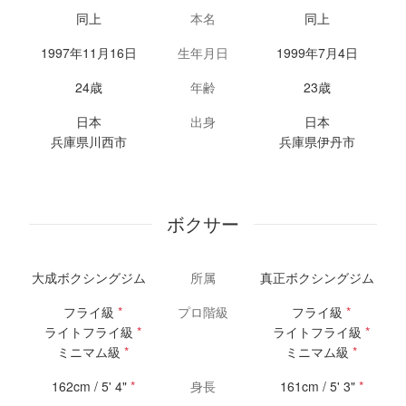
同上
本名
同上
1997年11月16日
生年月日
1999年7月4日
24歳
年齢
23歳
日本
出身
日本
兵庫県川西市
兵庫県伊丹市
ボクサー
大成ボクシングジム
所属
真正ボクシングジム
フライ級
*
プロ階級
フライ級
*
ライトフライ級
*
ライトフライ級
*
ミニマム級
*
ミニマム級
*
162cm / 5' 4"
*
身長
161cm / 5' 3"
*