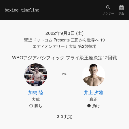
boxing timeline
ボクサー
試合
2022年9月3日 (土)
駅近ドットコム Presents 三田から世界へ 19
エディオンアリーナ大阪 第2競技場
WBOアジアパシフィック フライ級王座決定12回戦
vs.
加納 陸
井上 夕雅
大成
真正
勝ち
負け
3-0 判定