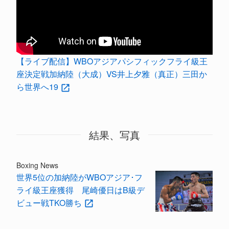
【ライブ配信】WBOアジアパシフィックフライ級王
座決定戦加納陸（大成）VS井上夕雅（真正）三田か
ら世界へ19
結果、写真
Boxing News
世界5位の加納陸がWBOアジア･フ
ライ級王座獲得 尾崎優日はB級デ
ビュー戦TKO勝ち