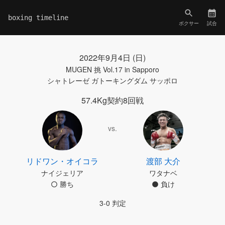
boxing timeline
ボクサー
試合
2022年9月4日 (日)
MUGEN 挑 Vol.17 in Sapporo
シャトレーゼ ガトーキングダム サッポロ
57.4Kg契約8回戦
vs.
リドワン・オイコラ
渡部 大介
ナイジェリア
ワタナベ
勝ち
負け
3-0 判定