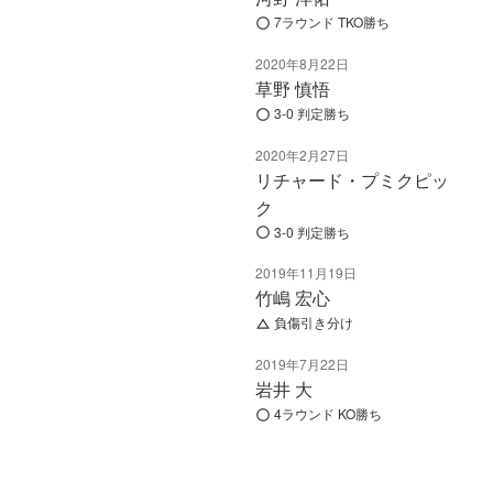
7ラウンド TKO勝ち
2020年8月22日
草野 慎悟
3-0 判定勝ち
2020年2月27日
リチャード・プミクピッ
ク
3-0 判定勝ち
2019年11月19日
竹嶋 宏心
負傷引き分け
2019年7月22日
岩井 大
4ラウンド KO勝ち