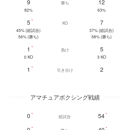
9
*
12
勝ち
82%
63%
5
*
7
KO
45% (総試合)
37% (総試合)
56% (勝ち)
58% (勝ち)
1
*
5
負け
0 KO
3 KO
1
*
2
引き分け
アマチュアボクシング戦績
0
*
54
*
総試合
0
*
40
*