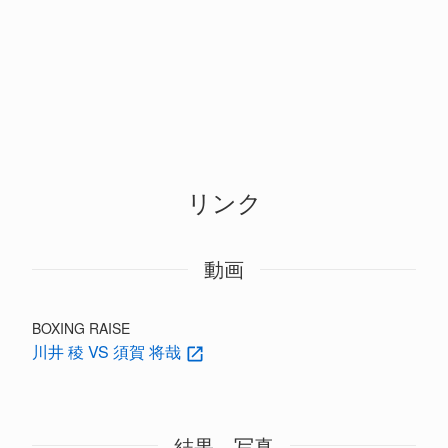
リンク
動画
BOXING RAISE
川井 稜 VS 須賀 将哉
結果、写真