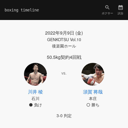
boxing timeline
ボクサー
試合
2022年9月9日 (金)
GENKOTSU Vol.10
後楽園ホール
50.5kg契約4回戦
vs.
川井 稜
須賀 将哉
石川
本庄
負け
勝ち
3-0 判定