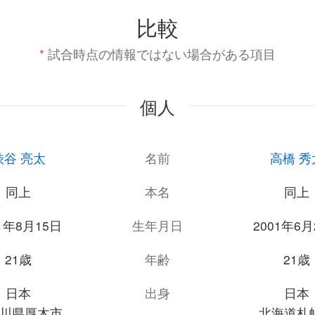
比較
*
試合時点の情報ではない場合がある項目
個人
渋谷 亮太
名前
高橋 秀
同上
本名
同上
01年8月15日
生年月日
2001年6月
21歳
年齢
21歳
日本
出身
日本
川県厚木市
北海道札