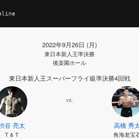
eline
2022年9月26日 (月)
東日本新人王準決勝
後楽園ホール
東日本新人王スーパーフライ級準決勝4回戦
vs.
渋谷 亮太
高橋 秀
T & T
角海老宝