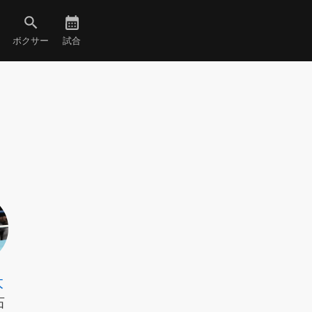
ボクサー
試合
太
石