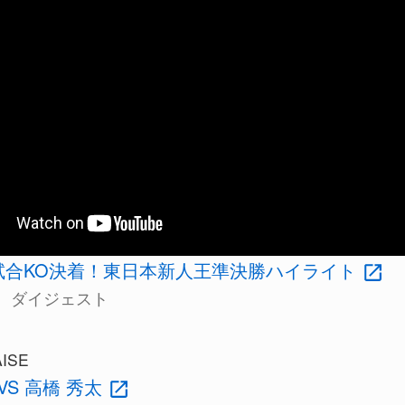
試合KO決着！東日本新人王準決勝ハイライト
、ダイジェスト
ISE
VS 高橋 秀太