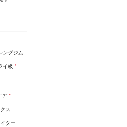
シングジム
ライ級
*
' 7"
*
ックス
ァイター