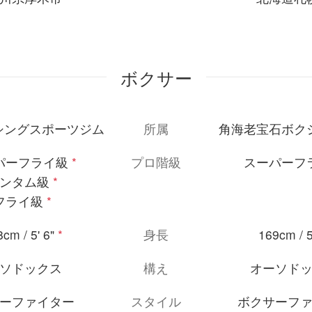
ボクサー
ボクシングスポーツジム
所属
角海老宝石ボク
パーフライ級
*
プロ階級
スーパーフ
ンタム級
*
フライ級
*
cm / 5' 6"
*
身長
169cm / 5
ソドックス
構え
オーソド
ーファイター
スタイル
ボクサーフ