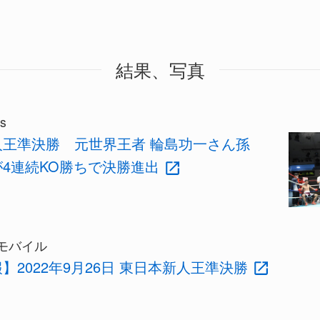
結果、写真
s
人王準決勝 元世界王者 輪島功一さん孫
4連続KO勝ちで決勝進出
モバイル
】2022年9月26日 東日本新人王準決勝