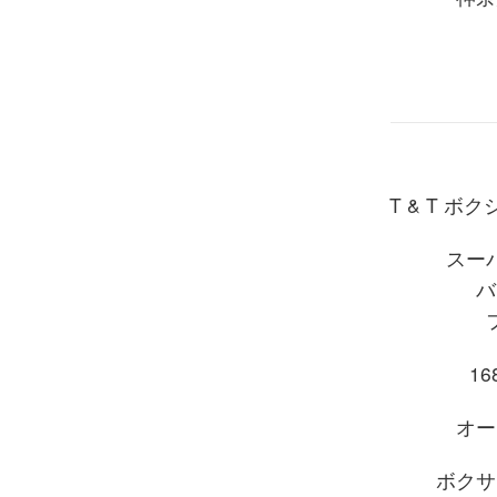
T & T 
スー
バ
168
オー
ボクサ