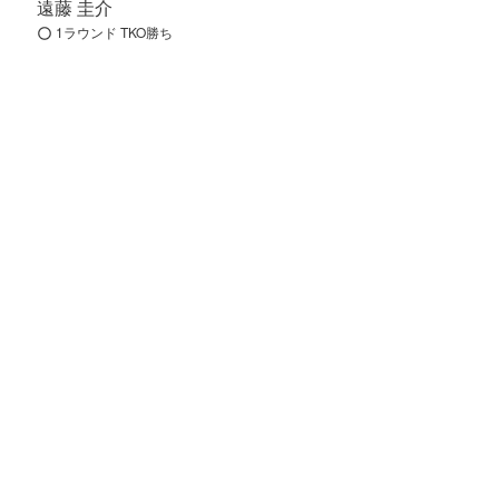
遠藤 圭介
1ラウンド TKO勝ち