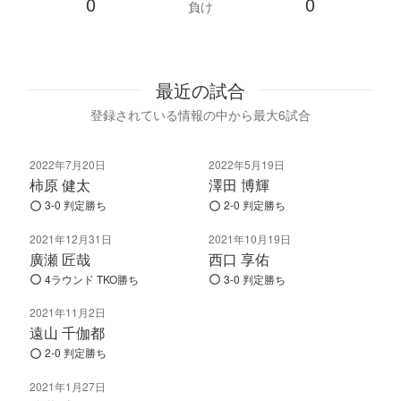
0
0
負け
最近の試合
登録されている情報の中から最大6試合
2022年7月20日
2022年5月19日
柿原 健太
澤田 博輝
3-0 判定勝ち
2-0 判定勝ち
2021年12月31日
2021年10月19日
廣瀬 匠哉
西口 享佑
4ラウンド TKO勝ち
3-0 判定勝ち
2021年11月2日
遠山 千伽都
2-0 判定勝ち
2021年1月27日