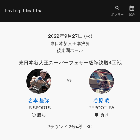
boxing timeline
ボクサー
試合
2022年9月27日 (火)
東日本新人王準決勝
後楽園ホール
東日本新人王スーパーフェザー級準決勝4回戦
vs.
岩本 星弥
谷原 凌
JB SPORTS
REBOOT.IBA
勝ち
負け
2ラウンド 2分4秒 TKO