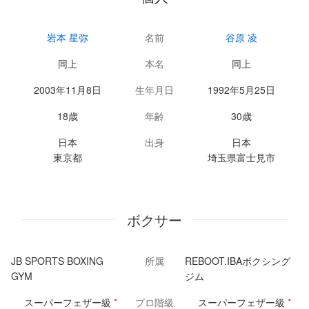
岩本 星弥
名前
谷原 凌
同上
本名
同上
2003年11月8日
生年月日
1992年5月25日
18歳
年齢
30歳
日本
出身
日本
東京都
埼玉県富士見市
ボクサー
JB SPORTS BOXING
所属
REBOOT.IBAボクシング
GYM
ジム
スーパーフェザー級
*
プロ階級
スーパーフェザー級
*