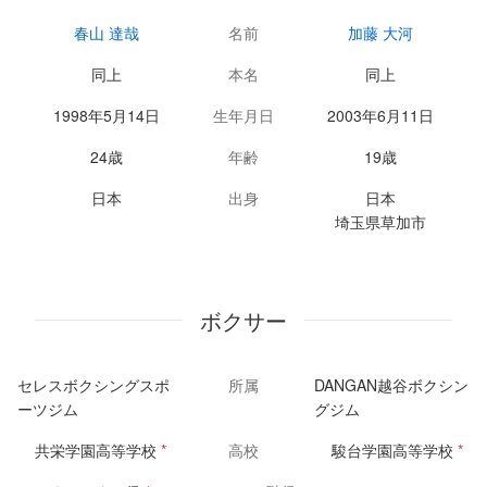
春山 達哉
名前
加藤 大河
同上
本名
同上
1998年5月14日
生年月日
2003年6月11日
24歳
年齢
19歳
日本
出身
日本
埼玉県草加市
ボクサー
セレスボクシングスポ
所属
DANGAN越谷ボクシン
ーツジム
グジム
共栄学園高等学校
*
高校
駿台学園高等学校
*