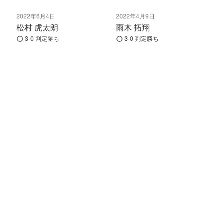
2022年6月4日
2022年4月9日
松村 虎太朗
雨木 拓翔
3-0 判定勝ち
3-0 判定勝ち