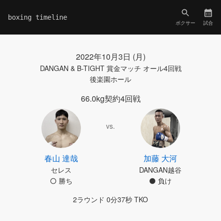
boxing timeline
ボクサー
試合
2022年10月3日 (月)
DANGAN & B-TIGHT 賞金マッチ オール4回戦
後楽園ホール
66.0kg契約4回戦
vs.
春山 達哉
加藤 大河
セレス
DANGAN越谷
勝ち
負け
2ラウンド 0分37秒 TKO