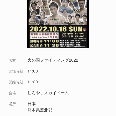
火の国ファイティング2022
名前
11:00
開場時刻
11:30
開始時刻
しろやまスカイドーム
会場
日本
場所
熊本県葦北郡