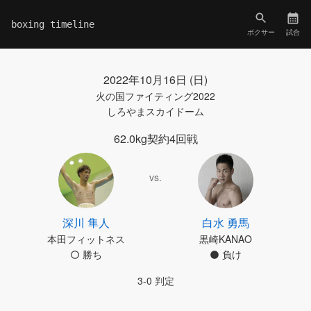
boxing timeline
ボクサー
試合
2022年10月16日 (日)
火の国ファイティング2022
しろやまスカイドーム
62.0kg契約4回戦
vs.
深川 隼人
白水 勇馬
本田フィットネス
黒崎KANAO
勝ち
負け
3-0 判定