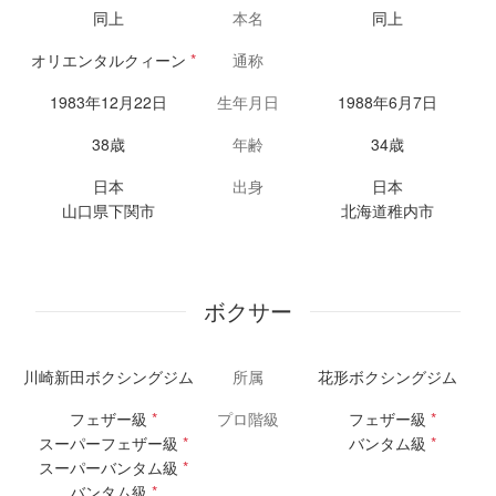
同上
本名
同上
オリエンタルクィーン
*
通称
1983年12月22日
生年月日
1988年6月7日
38歳
年齢
34歳
日本
出身
日本
山口県下関市
北海道稚内市
ボクサー
川崎新田ボクシングジム
所属
花形ボクシングジム
フェザー級
*
プロ階級
フェザー級
*
スーパーフェザー級
*
バンタム級
*
スーパーバンタム級
*
バンタム級
*