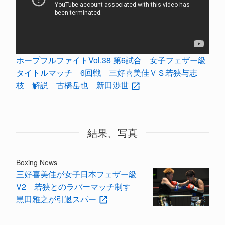
ホープフルファイトVol.38 第6試合 女子フェザー級
タイトルマッチ 6回戦 三好喜美佳ＶＳ若狭与志
枝 解説 古橋岳也 新田渉世
結果、写真
Boxing News
三好喜美佳が女子日本フェザー級
V2 若狭とのラバーマッチ制す
黒田雅之が引退スパー