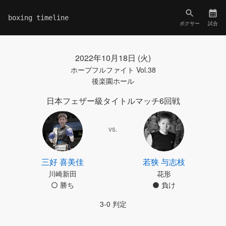
boxing timeline
ボクサー
試合
2022年10月18日 (火)
ホープフルファイト Vol.38
後楽園ホール
日本フェザー級タイトルマッチ6回戦
vs.
三好 喜美佳
若狭 与志枝
川崎新田
花形
勝ち
負け
3-0 判定