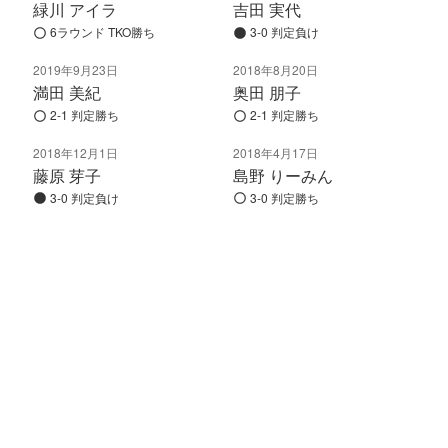
緑川 アイラ
吉田 実代
6ラウンド TKO勝ち
3-0 判定負け
2019年9月23日
2018年8月20日
満田 美紀
奥田 朋子
2-1 判定勝ち
2-1 判定勝ち
2018年12月1日
2018年4月17日
藤原 芽子
島野 りーみん
3-0 判定負け
3-0 判定勝ち