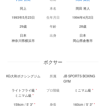
同上
本名
岡田 将人
1993年5月23日
生年月日
1994年4月2日
29歳
年齢
28歳
日本
出身
日本
神奈川県横浜市
岡山県倉敷市
ボクサー
KG大和ボクシングジム
所属
JB SPORTS BOXING
GYM
ライトフライ級
*
プロ階級
ミニマム級
*
ミニマム級
*
159cm / 5' 3"
*
身長
160cm / 5' 3"
*