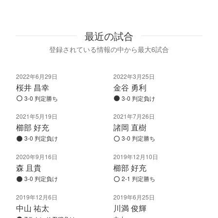
最近の試合
登録されている情報の中から最大6試合
2022年6月29日
2022年3月25日
桜井 昌幸
金谷 勇利
3-0 判定勝ち
3-0 判定負け
2021年5月19日
2021年7月26日
櫛部 好充
諸岡 直樹
3-0 判定負け
3-0 判定勝ち
2020年9月16日
2019年12月10日
森 且貴
櫛部 好充
3-0 判定負け
2-1 判定勝ち
2019年12月6日
2019年6月25日
中山 祐太
川満 俊輝