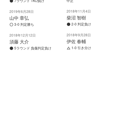
7ラウンド TKO負け
中止
2018年11月4日
2019年6月28日
柴沼 智樹
山中 章弘
2-0 判定負け
3-0 判定勝ち
2018年9月28日
2018年12月12日
伊佐 春輔
須藤 大介
1-0 引き分け
5ラウンド 負傷判定負け