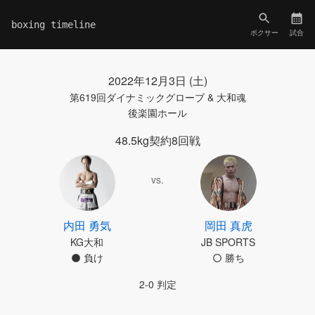
boxing timeline
ボクサー
試合
2022年12月3日 (土)
第619回ダイナミックグローブ & 大和魂
後楽園ホール
48.5kg契約8回戦
vs.
内田 勇気
岡田 真虎
KG大和
JB SPORTS
負け
勝ち
2-0 判定