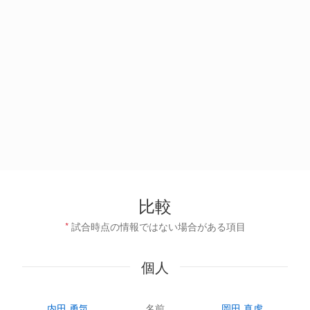
比較
*
試合時点の情報ではない場合がある項目
個人
内田 勇気
名前
岡田 真虎