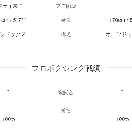
フライ級
*
プロ階級
cm / 5' 7"
*
身長
170cm / 5
ソドックス
構え
オーソド
プロボクシング戦績
1
1
総試合
1
1
勝ち
100%
100%