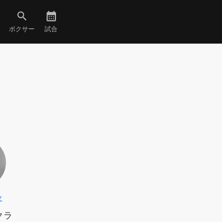
ボクサー
試合
平
クラ