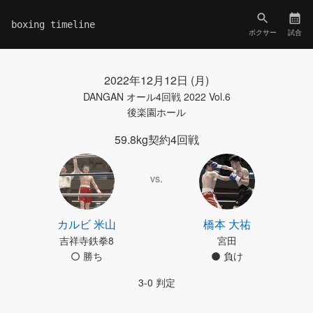
boxing timeline
ボクサー
試合
2022年12月12日 (月)
DANGAN オール4回戦 2022 Vol.6
後楽園ホール
59.8kg契約4回戦
vs.
カルビ 米山
橋本 大祐
吉祥寺鉄拳8
宮田
勝ち
負け
3-0 判定