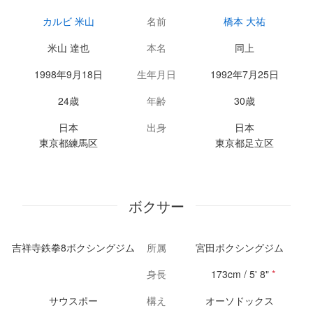
カルビ 米山
名前
橋本 大祐
米山 達也
本名
同上
1998年9月18日
生年月日
1992年7月25日
24歳
年齢
30歳
日本
出身
日本
東京都練馬区
東京都足立区
ボクサー
吉祥寺鉄拳8ボクシングジム
所属
宮田ボクシングジム
身長
173cm / 5' 8"
*
サウスポー
構え
オーソドックス