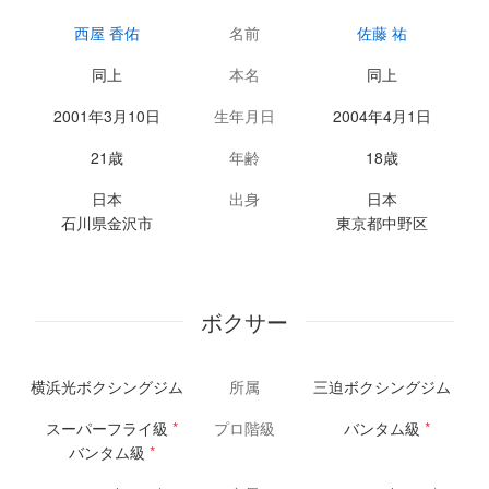
西屋 香佑
名前
佐藤 祐
同上
本名
同上
2001年3月10日
生年月日
2004年4月1日
21歳
年齢
18歳
日本
出身
日本
石川県金沢市
東京都中野区
ボクサー
横浜光ボクシングジム
所属
三迫ボクシングジム
スーパーフライ級
*
プロ階級
バンタム級
*
バンタム級
*