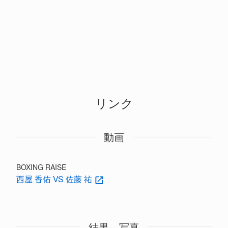
リンク
動画
BOXING RAISE
西屋 香佑 VS 佐藤 祐
結果、写真