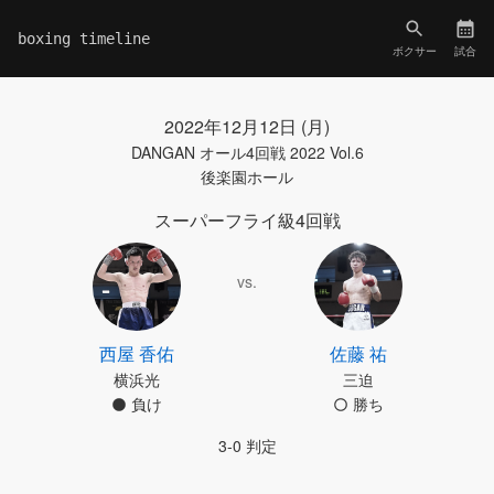
boxing timeline
ボクサー
試合
2022年12月12日 (月)
DANGAN オール4回戦 2022 Vol.6
後楽園ホール
スーパーフライ級4回戦
vs.
西屋 香佑
佐藤 祐
横浜光
三迫
負け
勝ち
3-0 判定