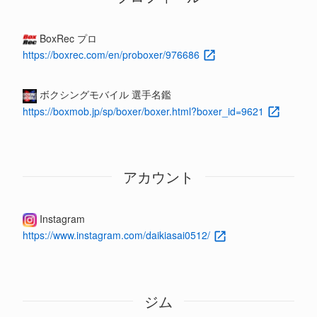
BoxRec プロ
https://boxrec.com/en/proboxer/976686
ボクシングモバイル 選手名鑑
https://boxmob.jp/sp/boxer/boxer.html?boxer_id=9621
アカウント
Instagram
https://www.instagram.com/daikiasai0512/
ジム