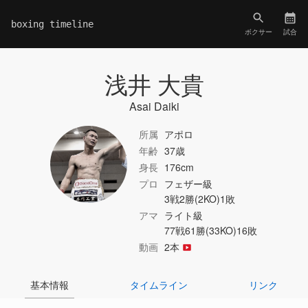
boxing timeline
ボクサー
試合
浅井 大貴
Asai Daiki
所属
アポロ
年齢
37歳
身長
176cm
プロ
フェザー級
3戦2勝(2KO)1敗
アマ
ライト級
77戦61勝(33KO)16敗
動画
2本
基本情報
タイムライン
リンク