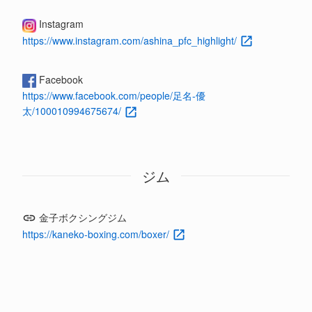
Instagram
https://www.instagram.com/ashina_pfc_highlight/
Facebook
https://www.facebook.com/people/足名-優
太/100010994675674/
ジム
金子ボクシングジム
https://kaneko-boxing.com/boxer/