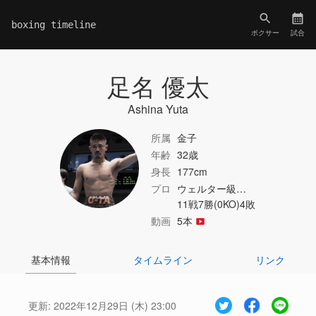
boxing timeline
ボクサー
試合
足名 優太
Ashina Yuta
所属
金子
年齢
32歳
身長
177cm
プロ
ウェルター級…
11戦7勝(0KO)4敗
動画
5本
基本情報
タイムライン
リンク
更新:
2022年12月29日 (木) 23:00