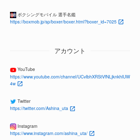
ボクシングモバイル 選手名鑑
https://boxmob.jp/sp/boxer/boxer.html?boxer_id=7025
アカウント
YouTube
https://www.youtube.com/channel/UCvlbhXRStVfNLjknkhlUW
4w
Twitter
https://twitter.com/Ashina_uta
Instagram
https://www.instagram.com/ashina_uta/