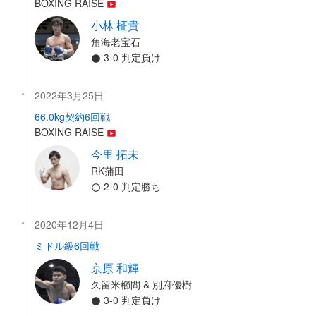
BOXING RAISE
小林 柾貴
角海老宝石
3-0 判定負け
2022年3月25日
66.0kg契約6回戦
BOXING RAISE
今里 拓未
RK蒲田
2-0 判定勝ち
2020年12月4日
ミドル級6回戦
京原 和輝
久留米櫛間 & 別府優樹
3-0 判定負け