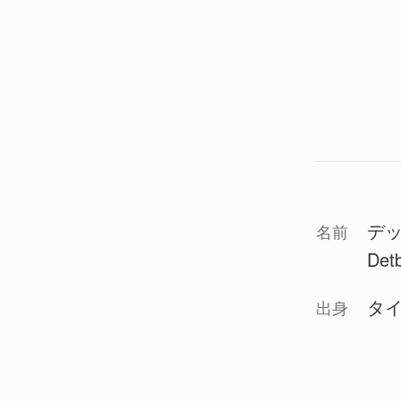
デ
名前
Detb
タ
出身